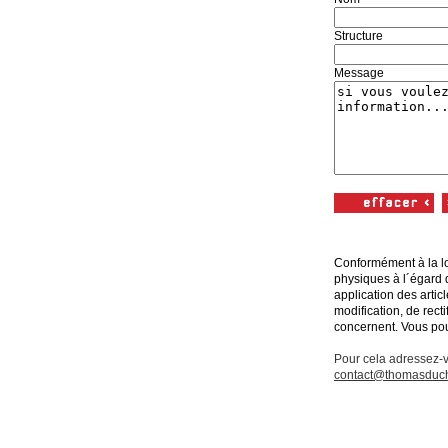
Structure
Message
Conformément à la lo
physiques à l´égard 
application des artic
modification, de rect
concernent. Vous pou
Pour cela adressez-
contact@thomasduch