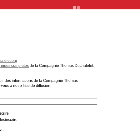
atelet.org
nnées complètes
de la Compagnie Thomas Duchatelet.
voir des informations de la Compagnie Thomas
vous à notre liste de diffusion.
scrire
ésinscrire
z...